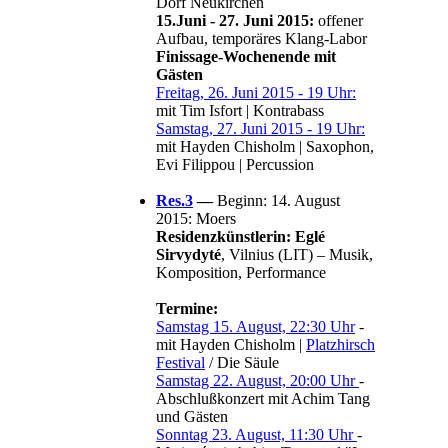
Dorf Neukirchen
15.Juni - 27. Juni 2015:
offener
Aufbau, temporäres Klang-Labor
Finissage-Wochenende mit
Gästen
Freitag, 26. Juni 2015 - 19 Uhr:
mit Tim Isfort | Kontrabass
Samstag, 27. Juni 2015 - 19 Uhr:
mit Hayden Chisholm | Saxophon,
Evi Filippou | Percussion
Res.3
—
Beginn: 14. August
2015: Moers
Residenzkünstlerin: Eglé
Sirvydyté
, Vilnius (LIT) – Musik,
Komposition, Performance
Termine:
Samstag 15. August, 22:30 Uhr
-
mit Hayden Chisholm |
Platzhirsch
Festival
/ Die Säule
Samstag 22. August, 20:00 Uhr
-
Abschlußkonzert mit Achim Tang
und Gästen
Sonntag 23. August, 11:30 Uhr
-