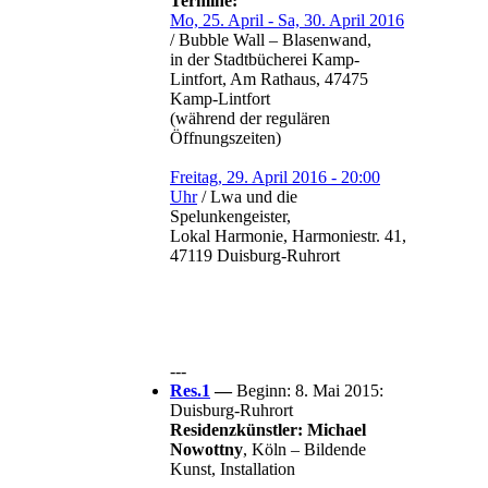
Termine:
Mo, 25. April - Sa, 30. April 2016
/ Bubble Wall – Blasenwand,
in der Stadtbücherei Kamp-
Lintfort, Am Rathaus, 47475
Kamp-Lintfort
(während der regulären
Öffnungszeiten)
Freitag, 29. April 2016 - 20:00
Uhr
/ Lwa und die
Spelunkengeister,
Lokal Harmonie, Harmoniestr. 41,
47119 Duisburg-Ruhrort
---
Res.1
—
Beginn: 8. Mai 2015:
Duisburg-Ruhrort
Residenzkünstler: Michael
Nowottny
, Köln – Bildende
Kunst, Installation