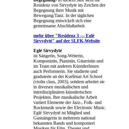
Residenz von Sirvydyte im Zeichen der
Begegnung ihrer Musik mit
Bewegung/Tanz. In der täglichen
Begegnung entwickelt sich eine
gemeinsame Abschlußarbeit.
mehr über "Residenz 3 — Eglé
Sirvydyté" auf der SLFK-Website
Eglé Sirvydyté
ist Sängerin, Song-Writerin,
Komponistin, Pianistin, Gitarristin und
im Team mit anderen KünstlerInnen
auch Performerin. Sie studierte und
graduierte an der Kuršėnai Art School
(violin class, 2003), seitdem arbeitet sie
in diversen musikalischen und
interdisziplinären künstlerischen
Projekten. Ihre musikalische Arbeit
variiert Elemente der Jazz-, Folk- und
Rockmusik sowie der Electronic Music.
Eglé Sirvydyté ist Mitglied und
Gastsängerin in mehreren national
bekannten Bands und komponiert
Musiken für Film, Theater und