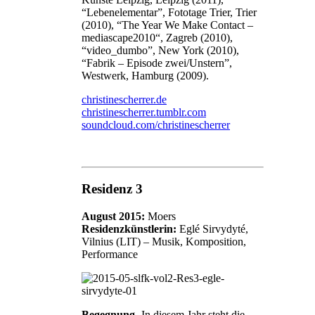
“Lebenelementar”, Fototage Trier, Trier
(2010), “The Year We Make Contact –
mediascape2010“, Zagreb (2010),
“video_dumbo”, New York (2010),
“Fabrik – Episode zwei/Unstern”,
Westwerk, Hamburg (2009).
christinescherrer.de
christinescherrer.tumblr.com
soundcloud.com/christinescherrer
Residenz 3
August 2015:
Moers
Residenzkünstlerin:
Eglé Sirvydyté,
Vilnius (LIT) – Musik, Komposition,
Performance
Begegnung-
In diesem Jahr steht die