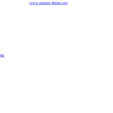
www.strange-things.org
lta