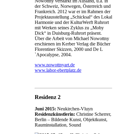
Nowottny verstärkt im Ausland, u.a. in
der Schweiz, Norwegen, Österreich und
Frankreich. 2012 war er im Rahmen der
Projektausstellung „Schicksal“ des Lokal
Harmonie und der KulturWerft Ruhrort
mit Werken seines Zyklus zu „Moby
Dick“ in Duisburg-Ruhrort präsent.
Über die Arbeit von Michael Nowottny
erschienen im Kerber Verlag die Bücher
Florentiner Skizzen, 2000 und De L
`Apocalypse, 2004.
www.nowottnyart.de
www.labor-ebertplatz.de
Residenz 2
Juni 2015:
Neukirchen-Vluyn
Residenzkünstlerin:
Christine Scherrer,
Berlin – Bildende Kunst, Objektkunst,
Rauminstallation, Sound