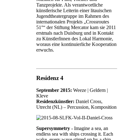
Tanzprojekte. Als verantwortliche
künstlerische Leiterin einer litauischen
Jugendtheatergruppe im Rahmen des
internationalen Projekts „Crossroutes
51°“ der Stiftung Mercator kam sie 2011
erstmals nach Duisburg und in Kontakt
zu KünstlerInnen des Lokal Harmonie,
woraus eine kontinuierliche Kooperation
erwuchs.
Residenz 4
September 2015:
Weeze | Geldern |
Kleve
Residenzkünstler:
Daniel Cross,
Utrecht (NL) – Percussion, Komposition
Supersymmetry -
Imagine a sea, an
endless sea with ships crossing it. Each
wake, every wave stirred up by a ship