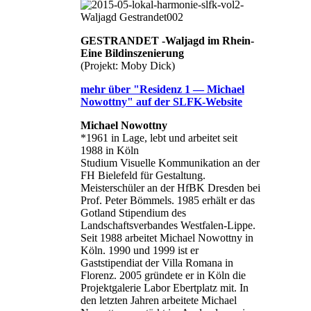
GESTRANDET -Waljagd im Rhein-
Eine Bildinszenierung
(Projekt: Moby Dick)
mehr über "Residenz 1 — Michael
Nowottny" auf der SLFK-Website
Michael Nowottny
*1961 in Lage, lebt und arbeitet seit
1988 in Köln
Studium Visuelle Kommunikation an der
FH Bielefeld für Gestaltung.
Meisterschüler an der HfBK Dresden bei
Prof. Peter Bömmels. 1985 erhält er das
Gotland Stipendium des
Landschaftsverbandes Westfalen-Lippe.
Seit 1988 arbeitet Michael Nowottny in
Köln. 1990 und 1999 ist er
Gaststipendiat der Villa Romana in
Florenz. 2005 gründete er in Köln die
Projektgalerie Labor Ebertplatz mit. In
den letzten Jahren arbeitete Michael