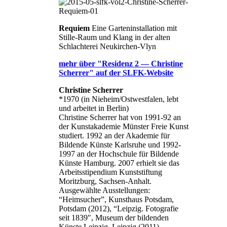
Requiem
Eine Garteninstallation mit
Stille-Raum und Klang in der alten
Schlachterei Neukirchen-Vlyn
mehr über "Residenz 2 — Christine
Scherrer" auf der SLFK-Website
Christine Scherrer
*1970 (in Nieheim/Ostwestfalen, lebt
und arbeitet in Berlin)
Christine Scherrer hat von 1991-92 an
der Kunstakademie Münster Freie Kunst
studiert. 1992 an der Akademie für
Bildende Künste Karlsruhe und 1992-
1997 an der Hochschule für Bildende
Künste Hamburg. 2007 erhielt sie das
Arbeitsstipendium Kunststiftung
Moritzburg, Sachsen-Anhalt.
Ausgewählte Ausstellungen:
“Heimsucher”, Kunsthaus Potsdam,
Potsdam (2012), “Leipzig. Fotografie
seit 1839″, Museum der bildenden
Künste Leipzig, Leipzig (2011),