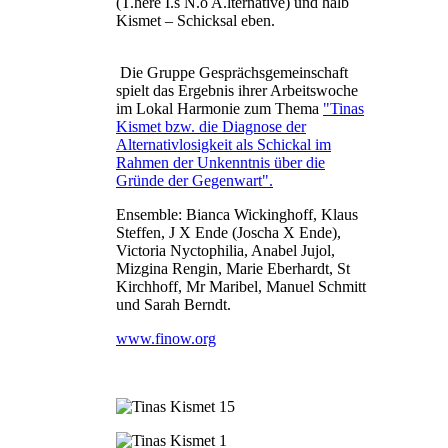
(T.here I.s N.o A.lternative) und halb
Kismet – Schicksal eben.
Die Gruppe Gesprächsgemeinschaft
spielt das Ergebnis ihrer Arbeitswoche
im Lokal Harmonie zum Thema
"Tinas
Kismet bzw. die Diagnose der
Alternativlosigkeit als Schickal im
Rahmen der Unkenntnis über die
Gründe der Gegenwart".
Ensemble: Bianca Wickinghoff, Klaus
Steffen, J X Ende (Joscha X Ende),
Victoria Nyctophilia, Anabel Jujol,
Mizgina Rengin, Marie Eberhardt, St
Kirchhoff, Mr Maribel, Manuel Schmitt
und Sarah Berndt.
www.finow.org