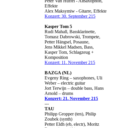
Peter Van Huffel - Altsaxophon,
Effekte
Alex Maksymiw - Gitarre, Effekte
Konzert: 30. September 215
Kasper Tom 5
Rudi Mahall, Bassklarinette,
Tomasz Dabrowski, Trompete,
Petter Hängsel, Posaune,
Jens Mikkel Madsen, Bass,
Kasper Tom, Schlagzeug +
Komposition
Konzert: 11. November 215
BAZGA (NL)
Evgeny Ring – saxophones, Uli
Weber – electric guitar
Jort Terwijn – double bass, Hans
Arnold – drums
Konzert: 21. November 215
---
TAU
Philipp Gropper (ten), Philip
Zoubek (synth)
Petter Eldh (eb, electr), Moritz