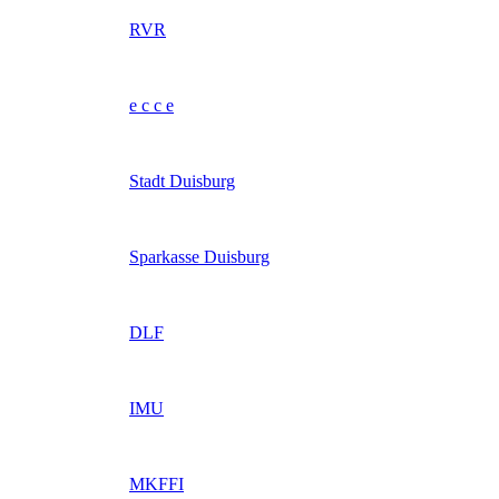
RVR
e c c e
Stadt Duisburg
Sparkasse Duisburg
DLF
IMU
MKFFI