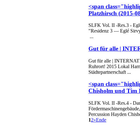
<span class="highli
Platzhirsch (2015-0
SLFK
Vol. II -Res.3 - Eg
"Residenz 3 — Eglé Sirvy
...
Gut für alle | INT
Gut für alle | INTERNATI
Ruhrort! 2015 Lokal Harm
Städtepartnerschaft ...
<span class="highli
Chisholm und Tim I
SLFK
Vol. II -Res.4 - Da
Fördermaschinengebäude, 
Percussion Hayden Chish
1
2
»
Ende