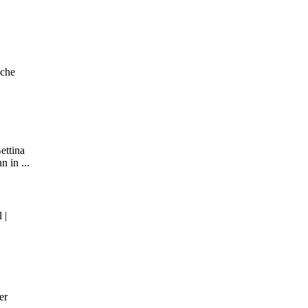
sche
ettina
 in ...
 |
er