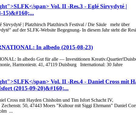
ght">SLFK</span> Vol. II -Res.3 - Eglé Sirvydyté |
8-15)&#160;...
lé Sirvydyté | Platzhirsch Platzhirsch Festival / Die Säule mehr über
dyté" auf der SLFK-Website Begegnung- In diesem Jahr steht die Res
ERNATIONAL: In albedo (2015-08-23)
ONAL: In albedo Gut für alle — Investitionen Kreativ.Quartier!Duisb
onie, Harmoniestr. 41, 47119 Duisburg International: 30 Jahre
ght">SLFK</span> Vol. II -Res.4 - Daniel Cross mit 
sfort (2015-09-20)&#160;...
niel Cross mit Hayden Chisholm und Tim Isfort Schacht IV,
Zechenstr. 50, 47443 Moers "Kultour mit Siggi Ehrmann" Daniel Cors
olm ...