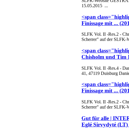
SLFK-Website GESTRANDE
15.05.2015 ...
<span class="highli
Finissage mit ... (2
SLFK
Vol. II -Res.2 - Ch
Scherrer" auf der SLFK-We
<span class="highli
Chisholm und Tim I
SLFK
Vol. II -Res.4 - D
41, 47119 Duisburg Daniel
<span class="highli
Finissage mit ... (2
SLFK
Vol. II -Res.2 - Ch
Scherrer" auf der SLFK-We
Gut für alle | INT
Eglé Sirvydyté (LT)