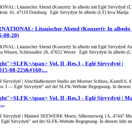
ONAL: Litauischer Abend (Konzert): In albedo mit Eglé Sirvydyté (L
str. 41, 47119 Duisburg Egle Sirvydyte In albedo (LT) Ieva Marija
ERNATIONAL: Litauischer Abend (Konzert): In albedo 
5-08-20)
ONAL: Litauischer Abend (Konzert): In albedo mit Eglé Sirvydyté Ate
s Wissen, Schlossallee 26, 47652 Weeze Egle Sirvydyte In albedo (LT
ght">SLFK</span> Vol. II -Res.3 - Eglé Sirvydyté |
015-08-22)&#160;...
lé Sirvydyté | Abschlußkonzert Studio am Moerser Schloss, Kastell 6, 
z 3 — Eglé Sirvydyté" auf der SLFK-Website Begegnung- In diesem J
ght">SLFK</span> Vol. II -Res.3 - Eglé Sirvydyté | Ma
..
Eglé Sirvydyté | Matineé SEEWERK Moers, Silberseeweg 1A, 47447 Mo
Eglé Sirvydyté" auf der SLFK-Website Begegnung- In diesem Jahr ste