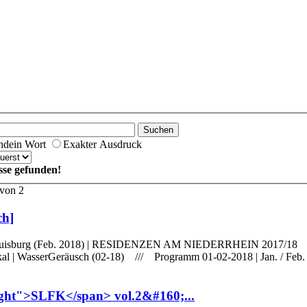
Suchen
endein Wort
Exakter Ausdruck
sse gefunden!
 von 2
ch]
5 / Duisburg (Feb. 2018) | RESIDENZEN AM NIEDERRHEIN 2017/18
l | WasserGeräusch (02-18) /// Programm 01-02-2018 | Jan. / Feb. 
ight">SLFK</span> vol.2&#160;...