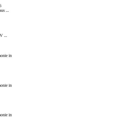
6
us ...
V ...
onie in
onie in
onie in