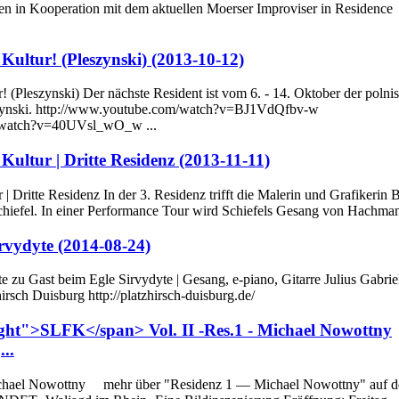
en in Kooperation mit dem aktuellen Moerser Improviser in Residence
 Kultur! (Pleszynski) (2013-10-12)
r! (Pleszynski) Der nächste Resident ist vom 6. - 14. Oktober der polni
zynski. http://www.youtube.com/watch?v=BJ1VdQfbv-w
/watch?v=40UVsl_wO_w ...
 Kultur | Dritte Residenz (2013-11-11)
r | Dritte Residenz In der 3. Residenz trifft die Malerin und Grafikerin B
iefel. In einer Performance Tour wird Schiefels Gesang von Hachmann
irvydyte (2014-08-24)
te zu Gast beim Egle Sirvydyte | Gesang, e-piano, Gitarre Julius Gabriel
sch Duisburg http://platzhirsch-duisburg.de/
ight">SLFK</span> Vol. II -Res.1 - Michael Nowottny
..
Michael Nowottny mehr über "Residenz 1 — Michael Nowottny" auf d