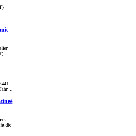
T)
mit
lier
) ...
47441
ahr ...
tineé
ers
ht die