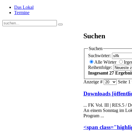
Das Lokal
Termine
Suchen
Suchen
Suchwörter:
Alle Wörter
Irg
Reihenfolge:
Insgesamt 27 Ergebni
Anzeige #
Seite 1
Downloads [öffentli
... FK Vol. III | RES.
An einem Sonntag im Loka
Program ...
<span class="highl