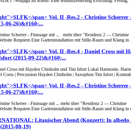
T -Waljagd im Rhein- Eine Bildinszenierung Eröffnung: Freitag,
ght">SLFK</span> Vol. II -Res.2 - Christine Scherrer 
015-06-26)&#160;...
ristine Scherrer - Finissage mit ... mehr über "Residenz 2 — Christine
bsite Requiem Eine Garteninstallation mit Stille-Raum und Klang in .
ght">SLFK</span> Vol. II -Res.4 - Daniel Cross mit 
sfort (2015-09-22)&#160;...
aniel Cross mit Hayden Chisholm und Tim Isfort Lokal Harmonie, Harmo
 Corss | Percussion Hayden Chisholm | Saxophon Tim Isfort | Kontrab
ght">SLFK</span> Vol. II -Res.2 - Christine Scherrer 
015-06-27)&#160;...
ristine Scherrer - Finissage mit ... mehr über "Residenz 2 — Christine
bsite Requiem Eine Garteninstallation mit Stille-Raum und Klang in d
ERNATIONAL: Litauischer Abend (Konzert): In albedo 
 (2015-08-19)