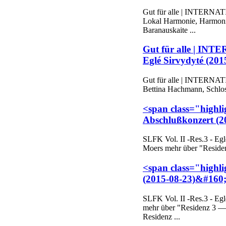
Gut für alle | INTERNATI
Lokal Harmonie, Harmonie
Baranauskaite ...
Gut für alle | INT
Eglé Sirvydyté (201
Gut für alle | INTERNATI
Bettina Hachmann, Schlos
<span class="highli
Abschlußkonzert (2
SLFK
Vol. II -Res.3 - Eg
Moers mehr über "Residen
<span class="highli
(2015-08-23)&#160;.
SLFK
Vol. II -Res.3 - 
mehr über "Residenz 3 — 
Residenz ...